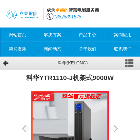
成为
卓越的
智慧电能服务商
18626891876
网站首页
解决方案
产品中心
案例应用
荣誉资质
新闻动态
关于我们
联系我们
科华(KELONG)
科华YTR1110-J机架式9000W